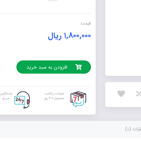
برای
کاهش
اضطراب
قیمت:
امتحان
۱,۸۰۰,۰۰۰
ریال
و
افزایش
سلامت
عمومی)
عدد
افزودن به سبد خرید
ضمانت برگشت
پاسخگویی
محصول تا 7 روز
سریع
ات (0)