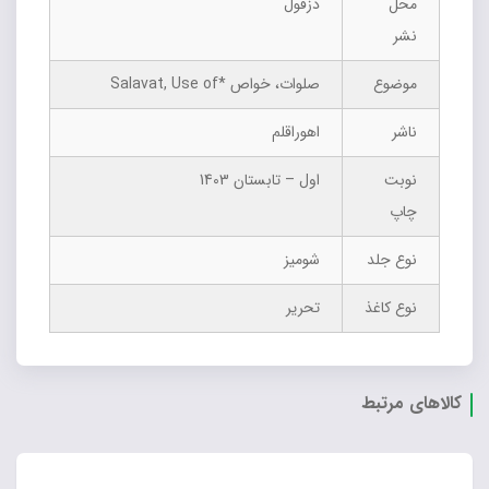
محل
دزفول
نشر
موضوع
صلوات، خواص *Salavat, Use of
ناشر
اهوراقلم
نوبت
اول – تابستان 1403
چاپ
نوع جلد
شومیز
نوع کاغذ
تحریر
کالاهای مرتبط