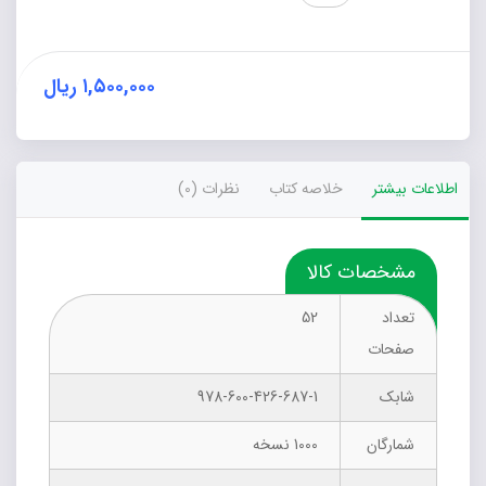
پیشرفت
تحصیلی
با
وضعیت
۱,۵۰۰,۰۰۰
ریال
اجتماعی
-
اقتصادی
دانش‌آموزان
اطلاعات بیشتر
خلاصه کتاب
نظرات (0)
عدد
مشخصات کالا
تعداد
52
صفحات
شابک
978-600-426-687-1
شمارگان
1000 نسخه