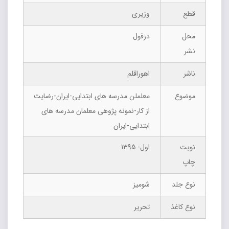
قطع
وزیری
محل
دزفول
نشر
ناشر
اهوراقلم
موضوع
معلملن مدرسه های ابتدایی-ایران-رضایت
از کار-نمونه پژوهی معلمان مدرسه های
ابتدایی-ایران
نوبت
اول- 1395
چاپ
نوع جلد
شومیز
نوع کاغذ
تحریر