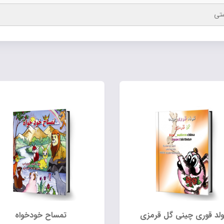
تی
ولد قوری چینی گل قرمزی
تمساح خودخواه