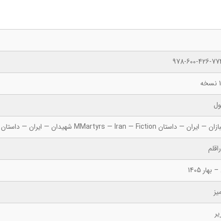
978-600-426-77
ه
ول
 ایران — داستان DDisabled Veterans —  Iran — Fiction شهیدان — ایران — داستان MMartyrs — Iran — Fiction
اقلم
 بهار 1405
یز
یر