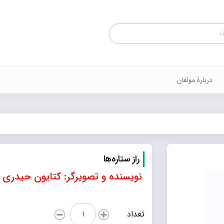
Products
search
دربارۀ مولفان
راز ستاره‌ها
نویسنده و تصویرگر: کتایون حیدری
راز
تعداد
ستاره‌ها