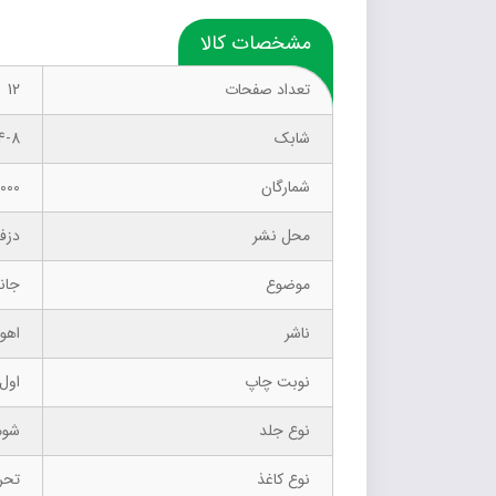
مشخصات کالا
تعداد صفحات
12
شابک
4-8
شمارگان
1000 نسخ
محل نشر
دزف
موضوع
جانبازان —‪‪‪‪‪
ناشر
اهور
نوبت چاپ
اول –
نوع جلد
شوم
نوع کاغذ
تحر