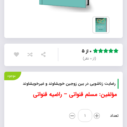
۰ از ۵
(از ۰ نظر)
موجود
رضایت زناشویی در بین زوجین خویشاوند و غیرخویشاوند
مؤلفین: مسلم قنواتی – راضیه قنواتی
رضایت
تعداد
زناشویی
در