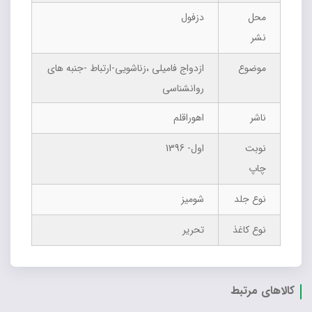
محل
دزفول
نشر
موضوع
ازدواج فامیلی ،زناشویی-ارتباط -جنبه های
روانشناسی
ناشر
اهوراقلم
نوبت
اول- 1396
چاپ
نوع جلد
شومیز
نوع کاغذ
تحریر
کالاهای مرتبط