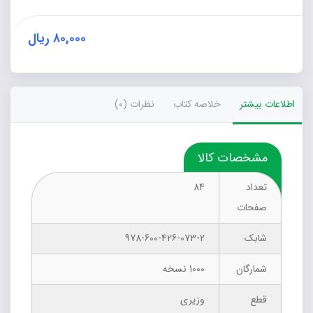
بین
زوجین
خویشاوند
۸۰,۰۰۰
ریال
و
غیرخویشاوند
عدد
اطلاعات بیشتر
خلاصه کتاب
نظرات (0)
مشخصات کالا
تعداد
84
صفحات
شابک
978-600-426-073-2
شمارگان
1000 نسخه
قطع
وزیری