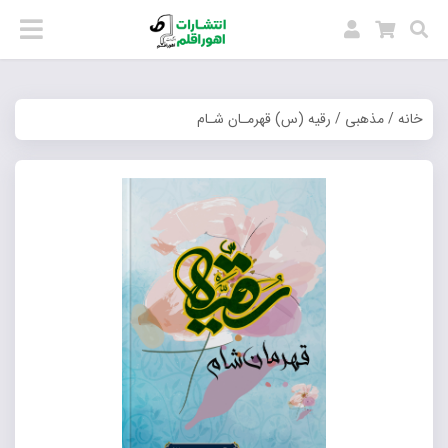
خانه
/
مذهبی
/ رقیه (س) قهرمـان شـام