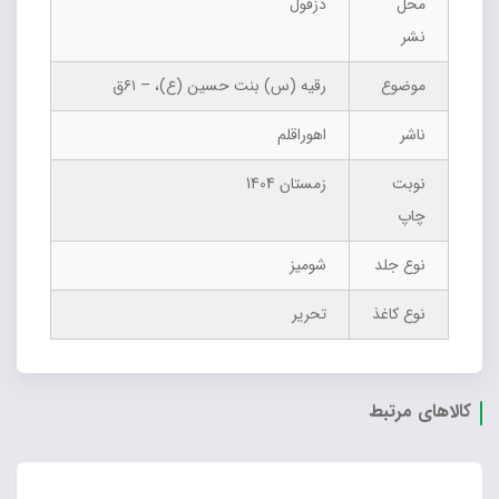
محل
دزفول
نشر
موضوع
رق‍ی‍ه‌ (س‌) ب‍ن‍ت‌ ح‍س‍ی‍ن‌ (ع‌)، – ۶۱ق‌
ناشر
اهوراقلم
نوبت
زمستان 1404
چاپ
نوع جلد
شومیز
نوع کاغذ
تحریر
کالاهای مرتبط