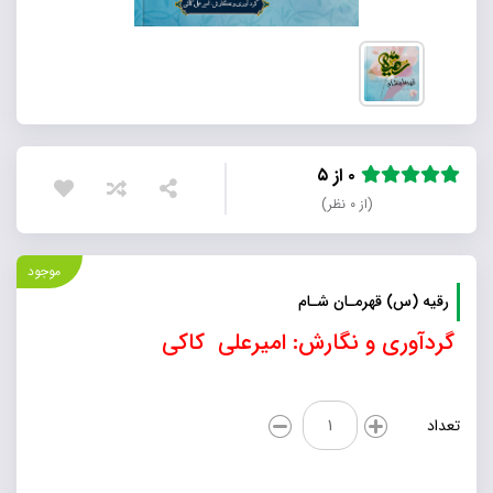
۰ از ۵
(از ۰ نظر)
موجود
رقیه (س) قهرمـان شـام
گردآوری و نگارش: امیرعلی کاکی
رقیه
تعداد
(س)
قهرمـان
شـام