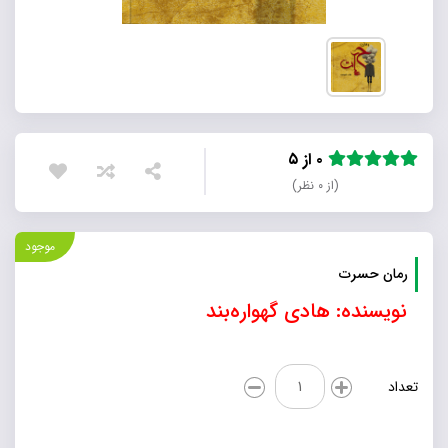
۰ از ۵
(از ۰ نظر)
موجود
رمان حسرت
نویسنده: هادی گهواره‌بند
رمان
تعداد
حسرت
عدد