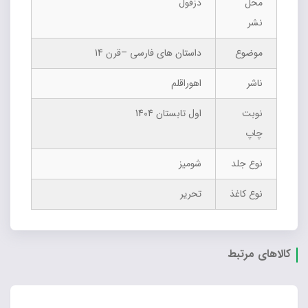
محل
دزفول
نشر
موضوع
داستان های فارسی –قرن 14
ناشر
اهوراقلم
نوبت
اول تابستان 1404
چاپ
نوع جلد
شومیز
نوع کاغذ
تحریر
کالاهای مرتبط