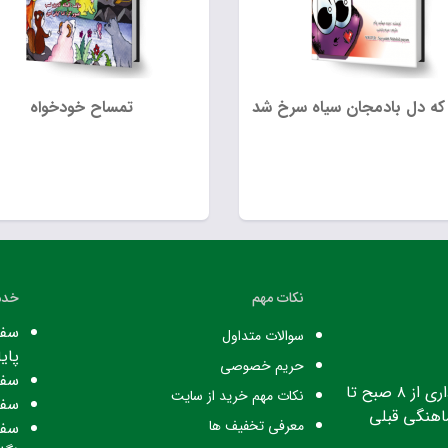
که دل بادمجان سیاه سرخ شد
تمساح خودخواه
نکات مهم
خدم
سفا
سوالات متداول
پایا
حریم خصوصی
سفا
ساعت کاری: ساعت اداری از ۸ صبح تا
نکات مهم خرید از سایت
سفا
معرفی تخفیف ها
سفا