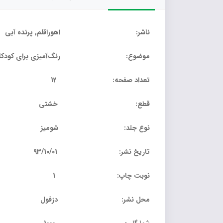
ناشر: اهوراقلم, پرنده آبی
موضوع: رنگ‌آمیزی برای کودکا
تعداد صفحه: 12
قطع: خشتی
نوع جلد: شومیز
تاریخ نشر: 93/10/01
نوبت چاپ: 1
محل نشر: دزفول