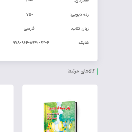
شمارگان: 1000
رده دیویی: 750
زبان کتاب: فارسی
شابک: 4-93-8942-964-978
کالاهای مرتبط