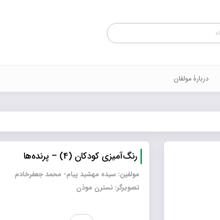
Products
search
دربارۀ مولفان
رنگ‌آمیزی کودکان (4) – پرنده‌ها
مولفین: سیده مهشید پیام- محمد جعفرخادم
تصویرگر: نسترن موذن
رنگ‌آمیزی