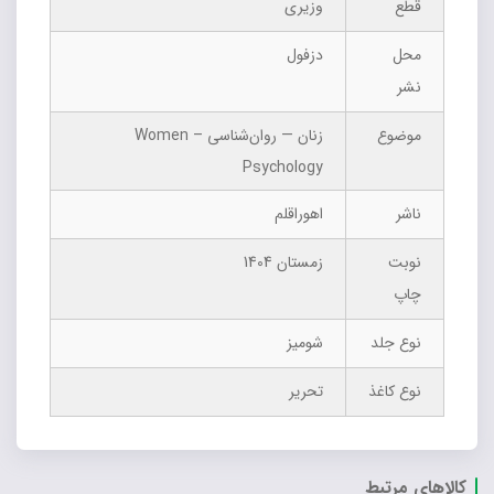
قطع
وزیری
محل
دزفول
نشر
موضوع
زنان — روان‌شناسی Women –
Psychology
ناشر
اهوراقلم
نوبت
زمستان 1404
چاپ
نوع جلد
شومیز
نوع کاغذ
تحریر
کالاهای مرتبط