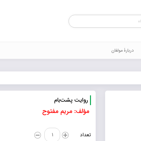
Products
search
دربارۀ مولفان
روایت پشت‌بام
مؤلف: مریم مفتوح
روایت
تعداد
پشت‌بام