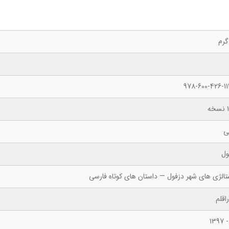
978-600-426-11
ه
ی
ول
تالژی های شهر دزفول — داستان های کوتاه فارسی
اقلم
139