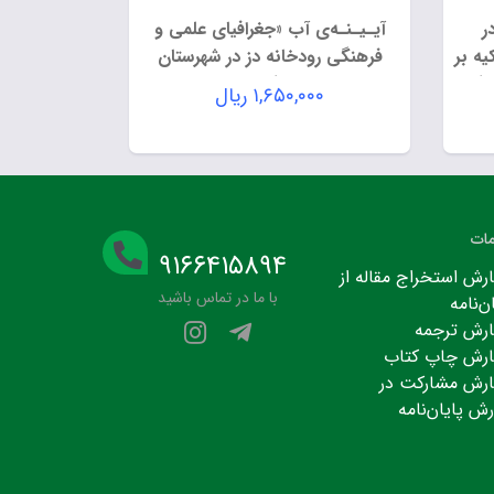
ر
آیـیـنـه‌ی آب «جغرافیای علمی و
یه بر
فرهنگی رودخانه دز در شهرستان
بافت
دزفول»
۱,۶۵۰,۰۰۰
ریال
ات
۹۱۶۶۴۱۵۸۹۴
رش استخراج مقاله از
با ما در تماس باشید
ن‌نامه
رش ترجمه
رش چاپ کتاب
رش مشارکت در
رش پایان‌نامه