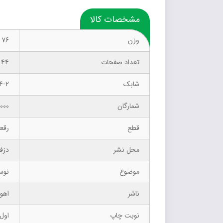
مشخصات کالا
وزن
76 گرم
تعداد صفحات
44
شابک
4-2
شمارگان
1000 نسخ
قطع
رقع
محل نشر
دزف
موضوع
نوس
ناشر
اهور
نوبت چاپ
اول- 7