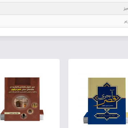
یز
یر