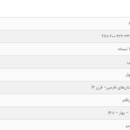
978-600-426-34
ه
ی
ول
ان‌های فارسی– قرن 14
اقلم
 بهار – 1401
یز