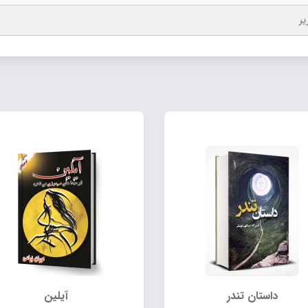
یر
داستان تندر
آیلین