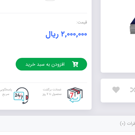
در
آندرومدار
گذشت...
قیمت:
عدد
۲,۰۰۰,۰۰۰
ریال
افزودن به سبد خرید
ضمانت برگشت
پاسخگویی
محصول تا 7 روز
سریع
ات (0)