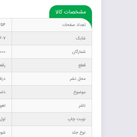
مشخصات کالا
تعداد صفحات
254
شابک
6-7
شمارگان
1000 نسخ
قطع
رقع
محل نشر
دزف
موضوع
داست
ناشر
اهور
نوبت چاپ
اول –
نوع جلد
شوم