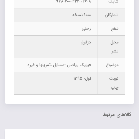
شابک
978-600-426-026-8
شمارگان
1000 نسخه
قطع
رحلی
محل
دزفول
نشر
موضوع
فیزیک ریاضی -مسایل ،تمرینها و غیره
نوبت
اول- 1395
چاپ
کالاهای مرتبط