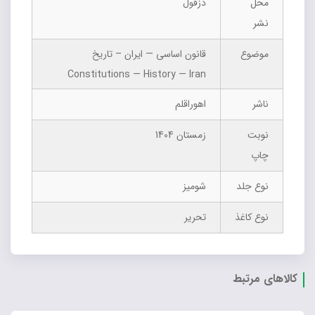
محل
دزفول
نشر
موضوع
قانون اساسی — ایران – تاریخ
Constitutions — History — Iran
ناشر
اهوراقلم
نوبت
زمستان 1404
چاپ
نوع جلد
شومیز
نوع کاغذ
تحریر
کالاهای مرتبط