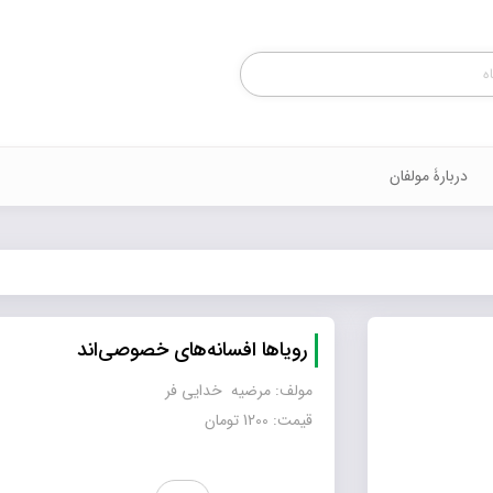
Products
search
دربارۀ مولفان
رویاها افسانه‌های خصوصی‌اند
مولف: مرضیه خدایی فر
قیمت: 1200 تومان
رویاها