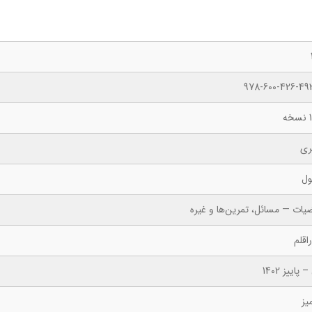
978-600-426-49
ه
ری
ول
ضیات — مسائل، تمرین‌ها و غیره
اقلم
 پاییز 1402
یز