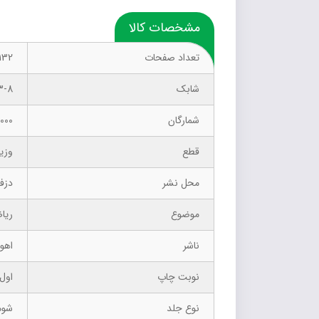
مشخصات کالا
تعداد صفحات
132
شابک
3-8
شمارگان
1000 نسخ
قطع
وزی
محل نشر
دزف
موضوع
ریا
ناشر
اهور
نوبت چاپ
اول –
نوع جلد
شوم