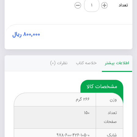
ریاضی
تعداد
کاربردی
(ویژه
دانشجویان
دوره‌ی
کاردانی
۸۰۰,۰۰۰
ریال
و
مراکز
حرفه‌ای
علمی
اطلاعات بیشتر
خلاصه کتاب
نظرات (0)
کاربردی)
عدد
مشخصات کالا
وزن
266 گرم
تعداد
150
صفحات
شابک
978-600-426-105-0