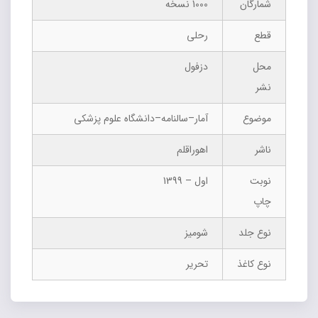
شمارگان
1000 نسخه
قطع
رحلی
محل
دزفول
نشر
موضوع
آمار–سالنامه–دانشگاه علوم پزشکی
ناشر
اهوراقلم
نوبت
اول – 1399
چاپ
نوع جلد
شومیز
نوع کاغذ
تحریر