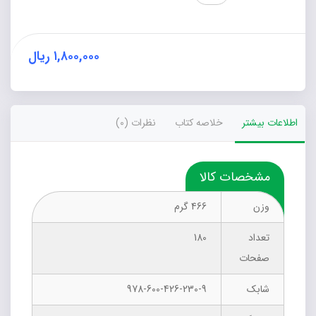
1396
(دانشگاه
علوم
پزشکی
۱,۸۰۰,۰۰۰
ریال
و
خدمات
بهداشتی
درمانی
اطلاعات بیشتر
خلاصه کتاب
نظرات (0)
دزفول)
عدد
مشخصات کالا
وزن
466 گرم
تعداد
180
صفحات
شابک
978-600-426-230-9