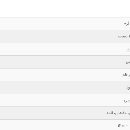
ه
یر
یز
اقلم
ول
ویی
، مذهبی، ائمه
 1400