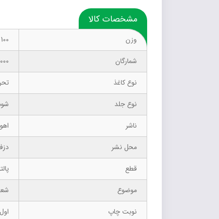
مشخصات کالا
وزن
100 گرم
شمارگان
1000 نسخ
نوع کاغذ
تحر
نوع جلد
شوم
ناشر
اهور
محل نشر
دزف
قطع
پالت
موضوع
شعر
نوبت چاپ
اول –