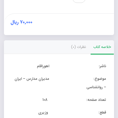
و
کیفیت
زندگی
با
۷۰,۰۰۰
ریال
احساس
بهزیستی
روانشناختی
مدیران
خلاصه کتاب
نظرات (0)
راهنمایی
عدد
ناشر: اهوراقلم
موضوع: مدیران مدارس – ایران
– روانشناسی
تعداد صفحه: 108
قطع: وزیری