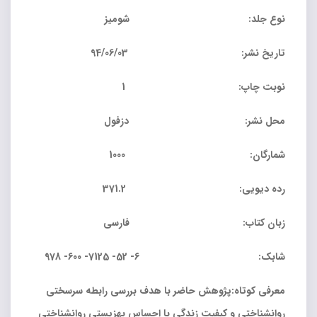
نوع جلد: شومیز
تاریخ نشر: 94/06/03
نوبت چاپ: 1
محل نشر: دزفول
شمارگان: 1000
رده دیویی: 371.2
زبان کتاب: فارسی
شابک: 6- 52- 7125- 600- 978
معرفی کوتاه:پژوهش حاضر با هدف بررسی رابطه سرسختی
روانشناختی و کیفیت زندگی با احساس بهزیستی روانشناختی