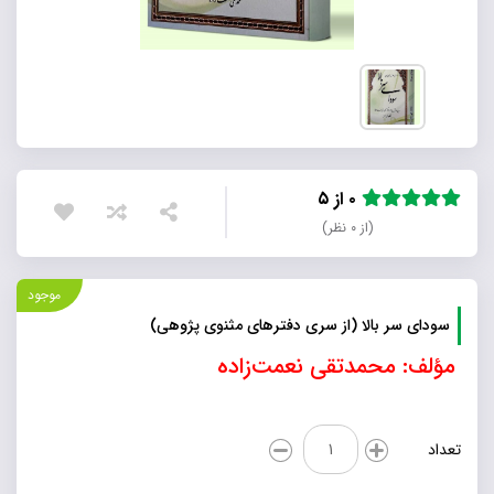
۰ از ۵
(از ۰ نظر)
موجود
سودای سر بالا (از سری دفترهای مثنوی پژوهی)
مؤلف: محمدتقی نعمت‌زاده
سودای
تعداد
سر
بالا