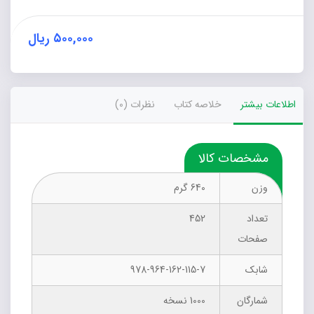
(از
سری
دفترهای
۵۰۰,۰۰۰
ریال
مثنوی
پژوهی)
عدد
اطلاعات بیشتر
خلاصه کتاب
نظرات (0)
مشخصات کالا
وزن
640 گرم
تعداد
452
صفحات
شابک
978-964-162-115-7
شمارگان
1000 نسخه