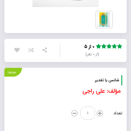
۰ از ۵
(از ۰ نظر)
موجود
شانس یا تقدیر
مؤلف: علی راجی
شانس
تعداد
یا
تقدیر
عدد