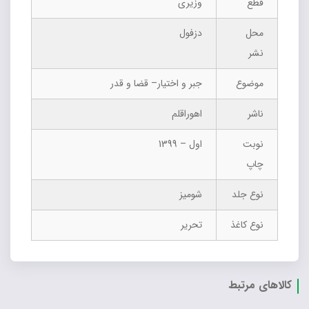
قطع
وزیری
محل
دزفول
نشر
موضوع
جبر و اختیار– قضا و قدر
ناشر
اهوراقلم
نوبت
اول – 1399
چاپ
نوع جلد
شومیز
نوع کاغذ
تحریر
کالاهای مرتبط