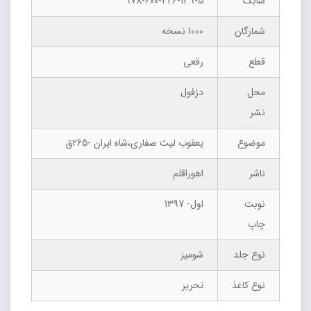
شابک
978-600-426-139-5
شمارگان
1000 نسخه
قطع
رقعی
محل
دزفول
نشر
موضوع
یعقوب لیث صفاری،شاه ایران -265ق
ناشر
اهوراقلم
نوبت
اول- 1397
چاپ
نوع جلد
شومیز
نوع کاغذ
تحریر