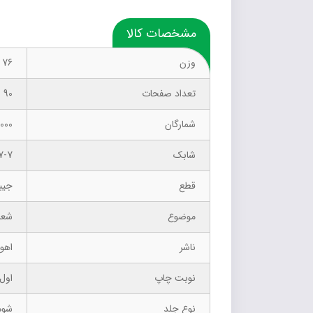
مشخصات کالا
وزن
76 گرم
تعداد صفحات
90
شمارگان
1000 نسخ
شابک
7-7
قطع
جیب
موضوع
شعر فارس
ناشر
اهور
نوبت چاپ
اول- 8
نوع جلد
شوم