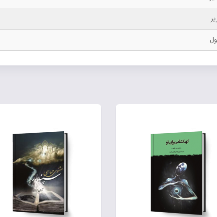
یر
ول