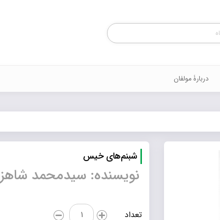
Products
search
دربارۀ مولفان
شبنم‌های خیس
نویسنده: سیدمحمد شاهز
شبنم‌های
تعداد