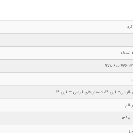
ه
978-600-426-17
ی
ی– قرن 14، داستان‌های فارسی — قرن 14
اقلم
139
یز