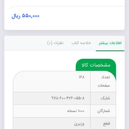
هخامنشیان
(پایتخت‌ها،
پادشان
۵۵۰,۰۰۰
ریال
و
ناگفته‌ها)
عدد
اطلاعات بیشتر
خلاصه کتاب
نظرات (0)
مشخصات کالا
تعداد
168
صفحات
شابک
978-600-426-055-8
شمارگان
1000 نسخه
قطع
وزیری