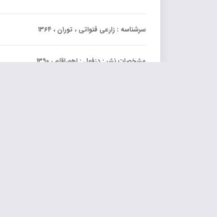
سرشناسه : زارعی قنواتی ، توران ، ۱۳۶۴
مشخصات نشر : دزفول : اهوراقلم ، ۱۳۹۰
مشخصات ظاهری : ۲۲۶
شابک : 978-964-8942-33-0
وضعیت فهرست نویسی : فیپا
موضوع : داستان های فارسی
–
قرن ۱۴