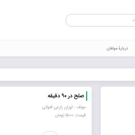
Products
search
دربارۀ مولفان
صلح در 90 دقیقه
مولف : توران زارعی قنواتی
قیمت: 5000 تومان
صلح