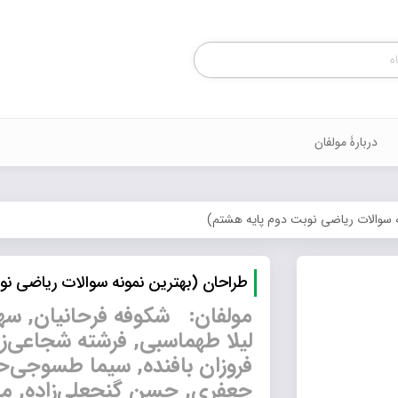
Products
search
دربارۀ مولفان
 سوالات ریاضی نوبت دوم پایه هشتم)
طراحان (بهترین نمونه سوالات ریاضی ن
مولفان: شکوفه فرحانیان, سهیلا
لیلا طهماسبی, فرشته شجاعی‌زاد,
فروزان بافنده, سیما طسوجی‌ح
جعفری, حسن گنجعلی‌زاده, م