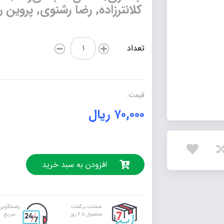
کلانترزاده, رضا رشنوی, پروین 
طراحان
تعداد
(بهترین
نمونه
سوالات
ریاضی
قیمت:
نوبت
۷۰,۰۰۰
ریال
دوم
پایه
هشتم)
عدد
افزودن به سبد خرید
ضمانت برگشت
پاسخگویی
محصول تا 7 روز
سریع