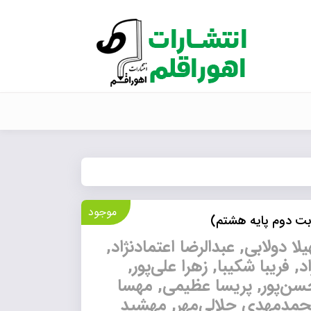
موجود
وبت دوم پایه هشتم)
 دولابی, عبدالرضا اعتمادنژاد,
 فریبا شکیبا, زهرا علی‌پور,
سن‌پور, پریسا عظیمی, مهسا
حمدمهدی جلالی‌مهر, مهشید