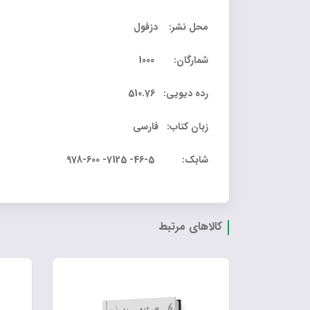
محل نشر: دزفول
شمارگان: 1000
رده دیویی: 510.76
زبان کتاب: فارسی
شابک: 5-46- 7125- 600-978
کالاهای مرتبط