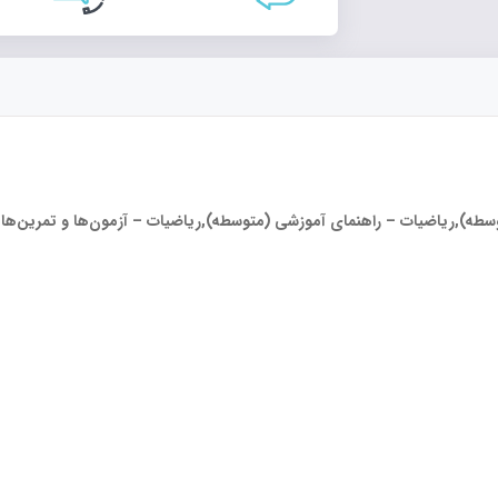
طه),ریاضیات – راهنمای آموزشی (متوسطه),ریاضیات – آزمون‌ها و تمرین‌ها