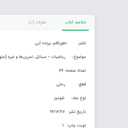
خلاصه کتاب
نظرات (0)
ناشر: اهوراقلم، پرنده آبی
موضوع: ریاضیات – مسائل، تمرین‌ها و غیره (متوس
تعداد صفحه: 44
قطع: رحلی
نوع جلد: شومیز
تاریخ نشر: 94/02/27
نوبت چاپ: 1