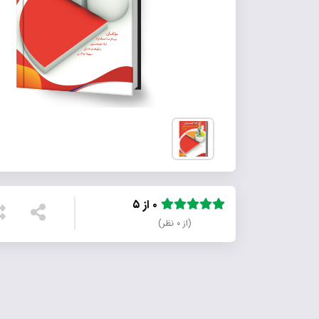
۰ از ۵
(از ۰ نظر)