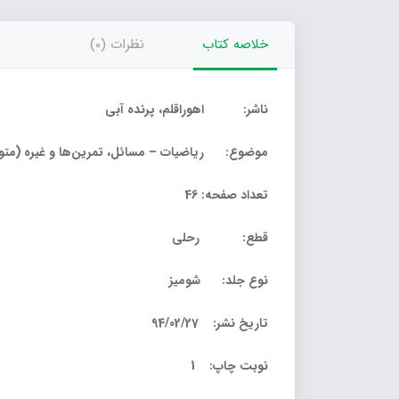
خلاصه کتاب
نظرات (0)
ناشر: اهوراقلم، پرنده آبی
موضوع: ریاضیات – مسائل، تمرین‌ها و غیره (متوس
تعداد صفحه: 46
قطع: رحلی
نوع جلد: شومیز
تاریخ نشر: 94/02/27
نوبت چاپ: 1