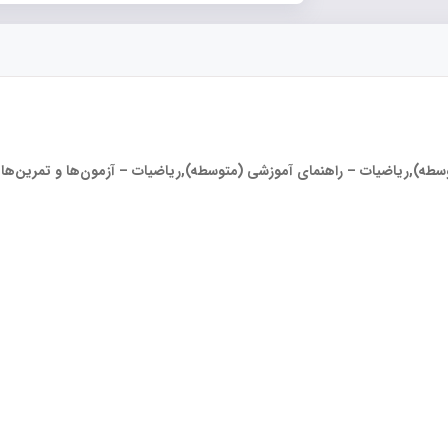
طه),ریاضیات – راهنمای آموزشی (متوسطه),ریاضیات – آزمون‌ها و تمرین‌ها