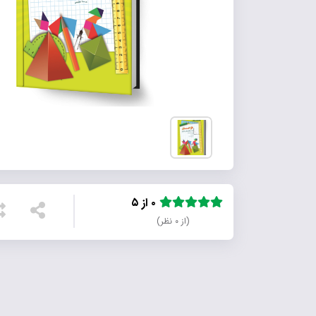
۰ از ۵
(از ۰ نظر)