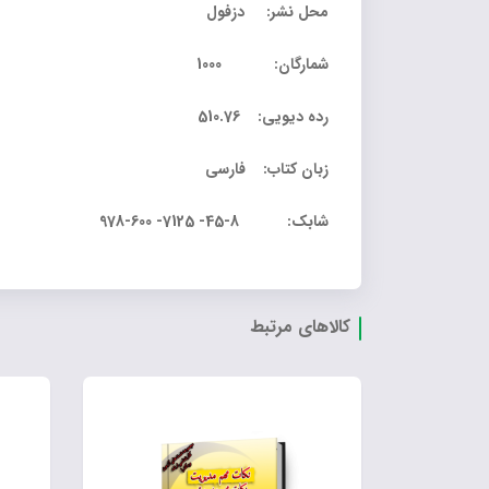
محل نشر: دزفول
شمارگان: 1000
رده دیویی: 510.76
زبان کتاب: فارسی
شابک: 8-45- 7125- 600-978
کالاهای مرتبط