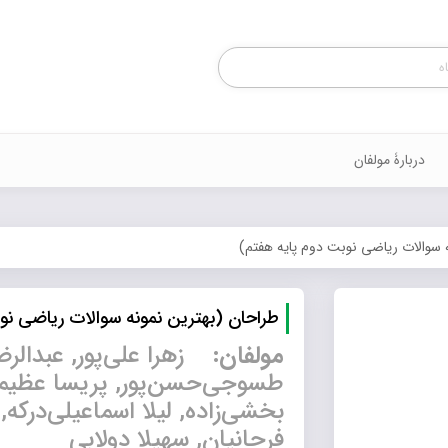
Products
search
دربارۀ مولفان
 سوالات ریاضی نوبت دوم پایه هفتم)
طراحان (بهترین نمونه سوالات ریاضی نو
مولفان
:
زهرا علی‌پور, عبدالر
طسوجی‌حسن‌پور, پریسا عظیمی,
بخشی‌زاده, لیلا اسماعیلی‌درکه, 
فرحانیان, سهیلا دولابی