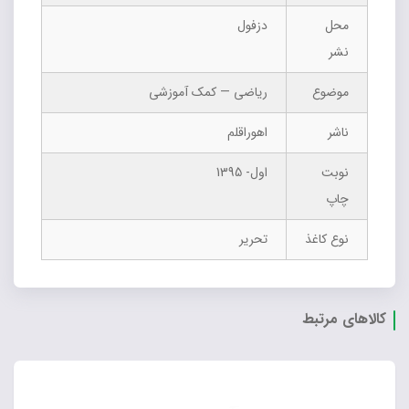
محل
دزفول
نشر
موضوع
ریاضی — کمک آموزشی
ناشر
اهوراقلم
نوبت
اول- 1395
چاپ
نوع کاغذ
تحریر
کالاهای مرتبط