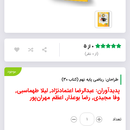
۰ از ۵
(از ۰ نظر)
موجود
طراحان: ریاضی پایه نهم (کتاب 30)
پدیدآوران: عبدالرضا اعتمادنژاد, لیلا طهماسبی,
وفا مجیدی, رضا بوعذار, اعظم مهران‌پور
طراحان:
تعداد
ریاضی
پایه