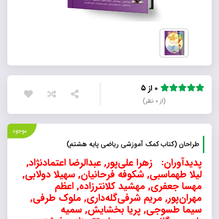
۰ از ۵
(از ۰ نظر)
موجود
طراحان (کتاب کمک آموزشی ریاضی پایه هشتم)
پدیدآوران: زهرا علی‌پور, عبدالرضا اعتمادنژاد,
لیلا طهماسبی, شکوفه فرحانیان, سهیلا دولابی,
مهسا جعفری, مهشید کلانترزاده, اعظم
مهران‌پور, مریم شرفی‌گله‌داری, ملوک طرفی,
سیما طسوجی, پریا بخشایش, سمیه