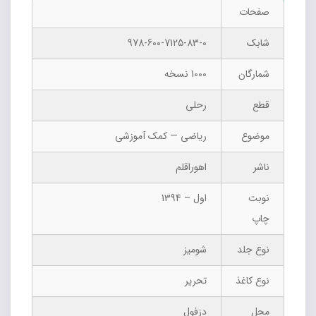
صفحات
شابک
978-600-7125-83-0
شمارگان
1000 نسخه
قطع
رحلی
موضوع
ریاضی — کمک آموزشی
ناشر
اهوراقلم
نوبت
اول – 1394
چاپ
نوع جلد
شومیز
نوع کاغذ
تحریر
محل
دزفول