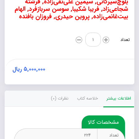
بلوچ‌سیرگانی, سیمین علی‌تقی‌زاده, فرشته
شجاعی‌زاد, فریبا شکیبا, سوسن سربازفرد, الهام
بیت‌غانمی‌زاده, پروین حیدری, فروزان بافنده
طراحان
تعداد
(کتاب
کمک
آموزشی
ریاضی
پایه
۵,۰۰۰,۰۰۰
ریال
هشتم)
عدد
اطلاعات بیشتر
خلاصه کتاب
نظرات (0)
مشخصات کالا
تعداد
224