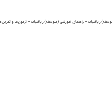
طه),ریاضیات – راهنمای آموزشی (متوسطه),ریاضیات – آزمون‌ها و تمرین‌ه