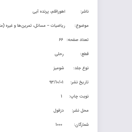
ناشر: اهوراقلم، پرنده آبی
موضوع: ریاضیات – مسائل، تمرین‌ها و غیره (متوس
تعداد صفحه: 66
قطع: رحلی
نوع جلد: شومیز
تاریخ نشر: 93/10/01
نوبت چاپ: 1
محل نشر: دزفول
شمارگان: 1000