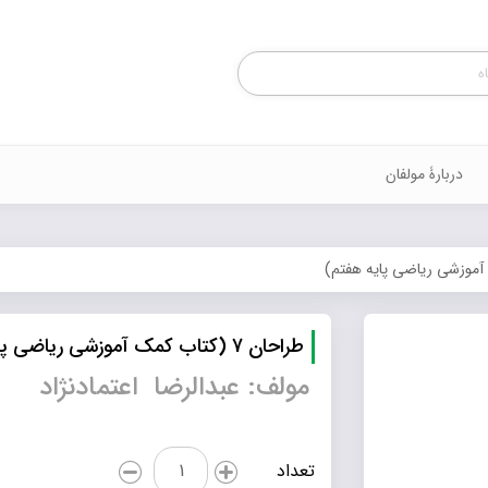
Products
search
دربارۀ مولفان
طراحان 7 (کتاب کمک آموزشی ریاضی پایه هفتم)
مولف: عبدالرضا اعتمادنژاد
طراحان
تعداد
7