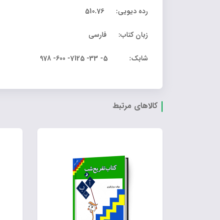
رده دیویی: 510.76
زبان کتاب: فارسی
شابک: 5- 33- 7125- 600- 978
کالاهای مرتبط