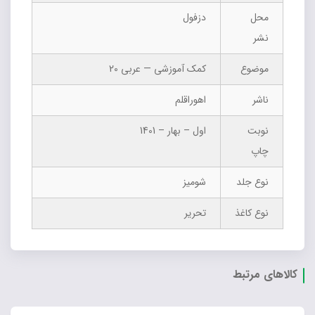
محل
دزفول
نشر
موضوع
کمک آموزشی — عربی 20
ناشر
اهوراقلم
نوبت
اول – بهار – 1401
چاپ
نوع جلد
شومیز
نوع کاغذ
تحریر
کالاهای مرتبط