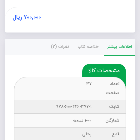
قواعد
شب
امتحان
۷۰۰,۰۰۰
ریال
عربی
ویژه
دوازدهم
انسانی
اطلاعات بیشتر
خلاصه کتاب
نظرات (2)
عدد
مشخصات کالا
تعداد
37
صفحات
شابک
978-600-426-377-1
شمارگان
1000 نسخه
قطع
رحلی