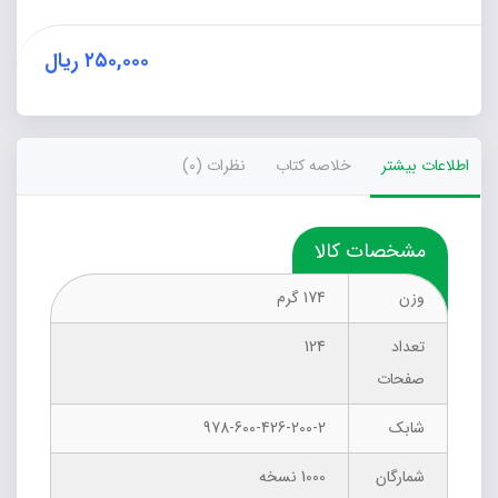
اندیشمندان
مسلمان
(با
۲۵۰,۰۰۰
ریال
تأکید
بر
آراء
فخر
اطلاعات بیشتر
خلاصه کتاب
نظرات (0)
رازی)
عدد
مشخصات کالا
وزن
174 گرم
تعداد
124
صفحات
شابک
978-600-426-200-2
شمارگان
1000 نسخه