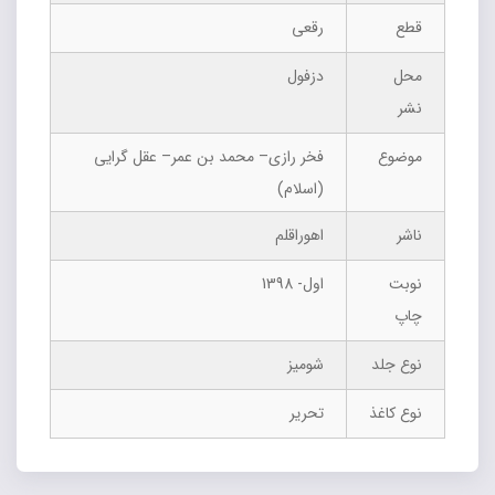
قطع
رقعی
محل
دزفول
نشر
موضوع
فخر رازی– محمد بن عمر– عقل گرایی
(اسلام)
ناشر
اهوراقلم
نوبت
اول- 1398
چاپ
نوع جلد
شومیز
نوع کاغذ
تحریر