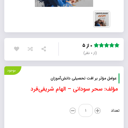
۰ از ۵
(از ۰ نظر)
موجود
عوامل مؤثر بر افت تحصیلی دانش‌آموزان
مؤلف: سحر سودانی – الهام شریفی­‌فرد
عوامل
تعداد
مؤثر
بر
افت