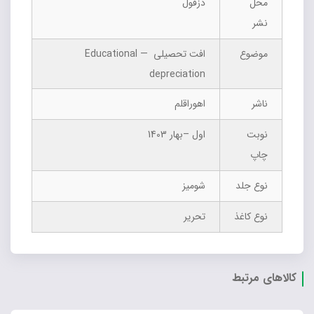
محل
دزفول
نشر
موضوع
افت تحصیلی ‏ — Educational
depreciation
ناشر
اهوراقلم
نوبت
اول –بهار 1403
چاپ
نوع جلد
شومیز
نوع کاغذ
تحریر
کالاهای مرتبط