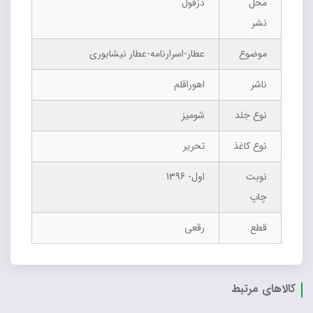
محل
دزفول
نشر
موضوع
عطار-اسرارنامه-عطار نیشابوری
ناشر
اهوراقلم
نوع جلد
شومیز
نوع کاغذ
تحریر
نوبت
اول- 1396
چاپ
قطع
رقعی
کالاهای مرتبط