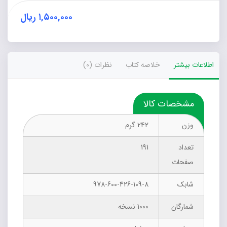
اسرارنامه
عطار
۱,۵۰۰,۰۰۰
ریال
نیشابوری
عدد
اطلاعات بیشتر
خلاصه کتاب
نظرات (0)
مشخصات کالا
وزن
242 گرم
تعداد
191
صفحات
شابک
978-600-426-109-8
شمارگان
1000 نسخه