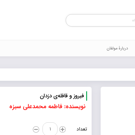
Products
search
دربارۀ مولفان
فیروز و قافله‌ی دزدان
نویسنده: فاطمه محمدعلی سبزه
فیروز
تعداد
و