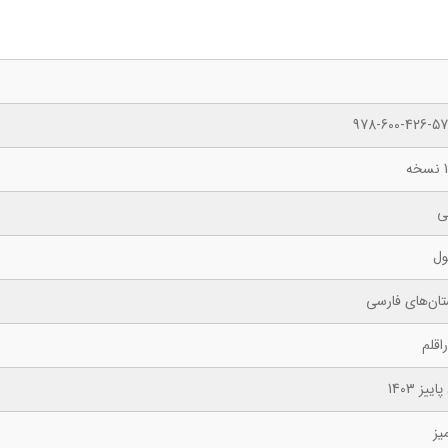
978-600-426-57
ه
ی
ول
تان‌های فارسی
اقلم
اییز 1403
یز