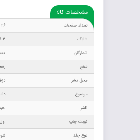
مشخصات کالا
تعداد صفحات
26
شابک
1-3
شمارگان
1000 نسخ
قطع
رقع
محل نشر
دزف
موضوع
داس
ناشر
اهور
نوبت چاپ
اول پ
نوع جلد
شوم