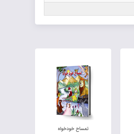
تمساح خودخواه