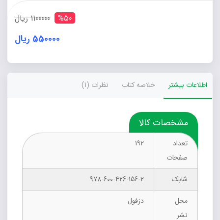
%50
1100000 ریال
550000 ریال
اطلاعات بیشتر
خلاصه کتاب
نظرات (1)
مشخصات کالا
تعداد
192
صفحات
شابک
978-600-426-156-2
محل
دزفول
نشر