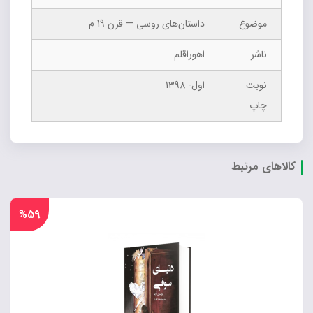
موضوع
داستان‌های روسی — قرن 19 م
ناشر
اهوراقلم
نوبت
اول- 1398
چاپ
کالاهای مرتبط
%۵۹