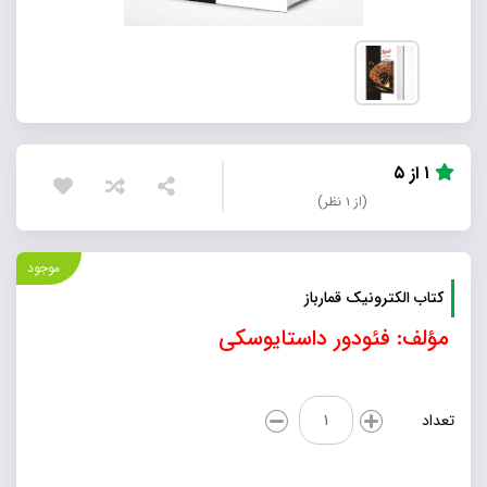
۱ از ۵
(از ۱ نظر)
موجود
کتاب الکترونیک قمارباز
مؤلف: فئودور داستایوسکی
کتاب
تعداد
الکترونیک
قمارباز
عدد