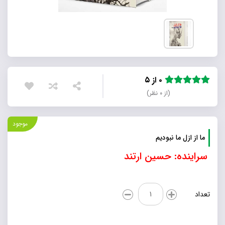
۰ از ۵
(از ۰ نظر)
موجود
ما از ازل ما نبودیم
سراینده: حسین ارتند
ما
تعداد
از
ازل
ما