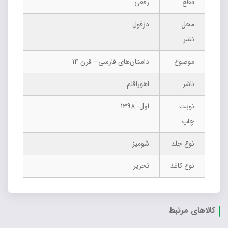
قطع
رقعی
محل
دزفول
نشر
موضوع
داستان‌های فارسی– قرن 14
ناشر
اهوراقلم
نوبت
اول- 1398
چاپ
نوع جلد
شومیز
نوع کاغذ
تحریر
کالاهای مرتبط