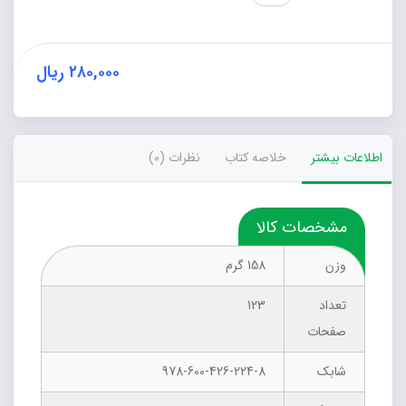
(با
نگاهی
بر
کتاب‌های
۲۸۰,۰۰۰
ریال
نگارش
دوره
دوم
متوسطه)
اطلاعات بیشتر
خلاصه کتاب
نظرات (0)
عدد
مشخصات کالا
وزن
158 گرم
تعداد
123
صفحات
شابک
978-600-426-224-8