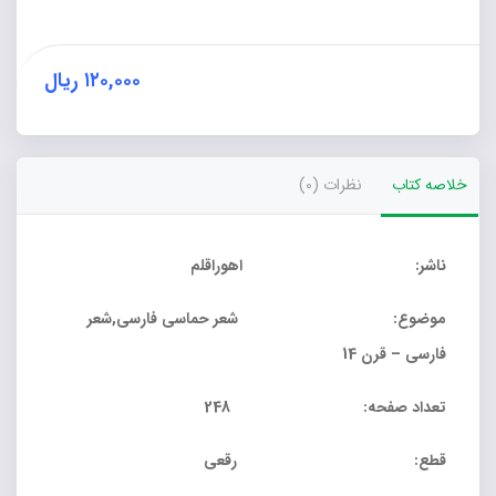
سپندار
عدد
۱۲۰,۰۰۰
ریال
خلاصه کتاب
نظرات (0)
ناشر: اهوراقلم
موضوع: شعر حماسی فارسی,شعر
فارسی – قرن 14
تعداد صفحه: 248
قطع: رقعی