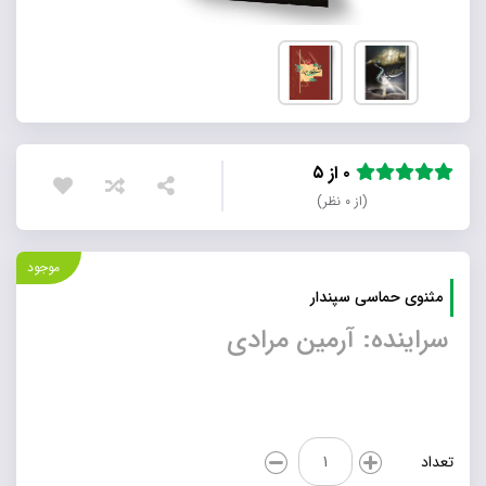
۰ از ۵
(از ۰ نظر)
موجود
مثنوی حماسی سپندار
سراینده: آرمین مرادی
مثنوی
تعداد
حماسی