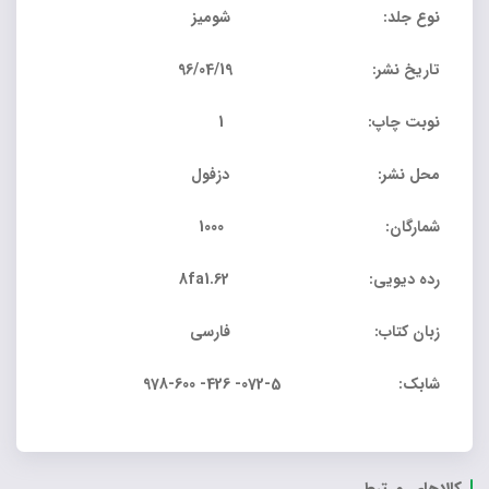
نوع جلد: شومیز
تاریخ نشر: 96/04/19
نوبت چاپ: 1
محل نشر: دزفول
شمارگان: 1000
رده دیویی: 8fa1.62
زبان کتاب: فارسی
شابک: 5-072- 426- 600-978