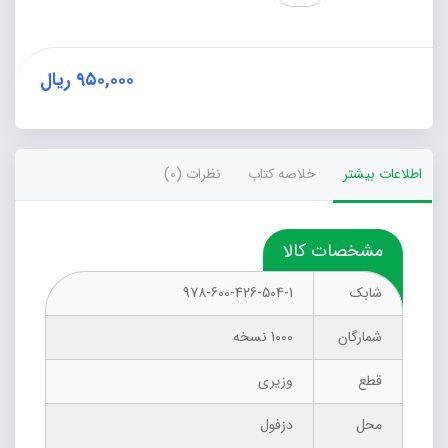
مقایسه
تطبیقی
مدارس
کشور
۹۵۰,۰۰۰
ریال
با
استانداردهای
جهانی
عدد
اطلاعات بیشتر
خلاصه کتاب
نظرات (0)
مشخصات کالا
شابک
978-600-426-504-1
شمارگان
1000 نسخه
قطع
وزیری
محل
دزفول