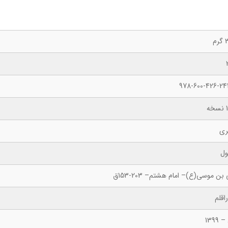
م
978-600-426-24
ه
ری
ول
بن موسی(ع)– امام هشتم– 203-153ق
اقلم
 1399