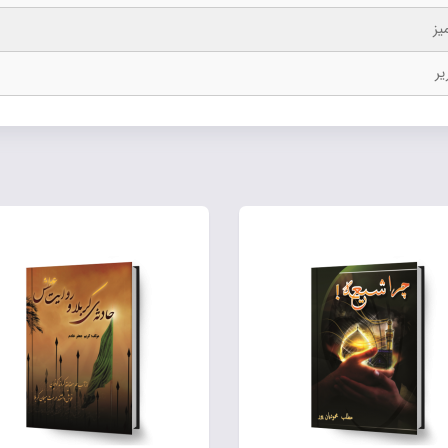
یز
یر