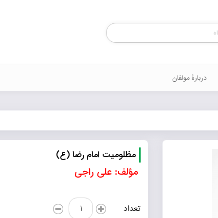
Products
search
دربارۀ مولفان
مظلومیت امام رضا (ع)
مؤلف: علی راجی
مظلومیت
تعداد
امام