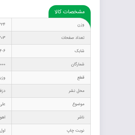
مشخصات کالا
وزن
324 گر
تعداد صفحات
203
شابک
4-6
شمارگان
1000 نسخ
قطع
وزی
محل نشر
دزف
موضوع
علی 
ناشر
اهور
نوبت چاپ
اول –