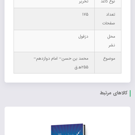
نوع کاغذ
تحریر
تعداد
175
صفحات
محل
دزفول
نشر
موضوع
محمد بن حسن– امام دوازدهم–
255ه‍.ق
کالاهای مرتبط