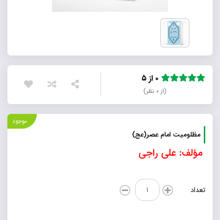
۰ از ۵
(از ۰ نظر)
موجود
مظلومیت امام عصر(عج)
مؤلف: علی راجی
مظلومیت
تعداد
امام
عصر(عج)
عدد