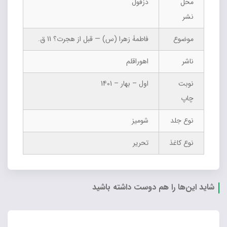
محل
دزفول
نشر
موضوع
فاطمۀ زهرا (س) — قبل از هجرت؟ 11 ق.
ناشر
اهوراقلم
نوبت
اول – بهار – 1401
چاپ
نوع جلد
شومیز
نوع کاغذ
تحریر
شاید این‌ها را هم دوست داشته باشید