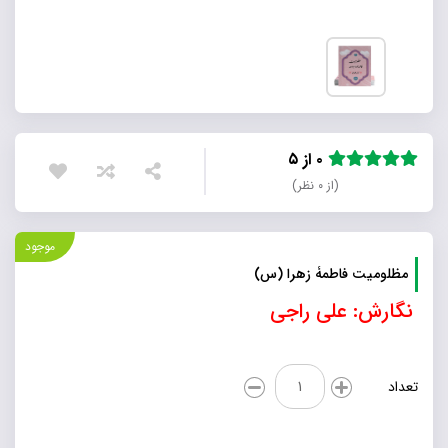
۰ از ۵
(از ۰ نظر)
موجود
مظلومیت فاطمۀ زهرا (س)
نگارش: علی راجی
مظلومیت
تعداد
فاطمۀ
زهرا
(س)