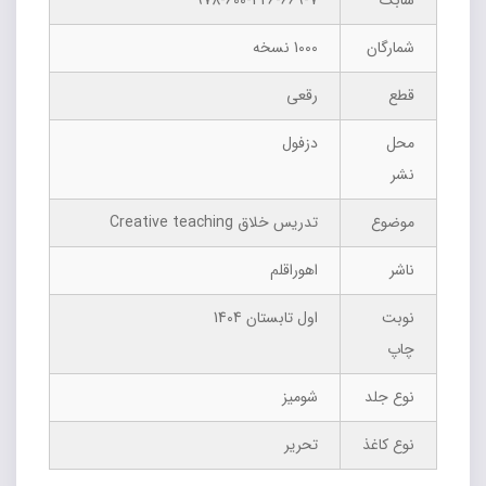
شابک
978-600-426-669-7
شمارگان
1000 نسخه
قطع
رقعی
محل
دزفول
نشر
موضوع
تدریس خلاق Creative teaching
ناشر
اهوراقلم
نوبت
اول تابستان 1404
چاپ
نوع جلد
شومیز
نوع کاغذ
تحریر