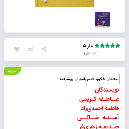
۰ از ۵
(از ۰ نظر)
موجود
معلمان خلاق، دانش‌آموزان پیشرفته
نویسندگان:
عــاطـفه کـریمی
فاطمه احمدی
راد
آمــنـه خــاکــی
صـدیقـه زهری
فر