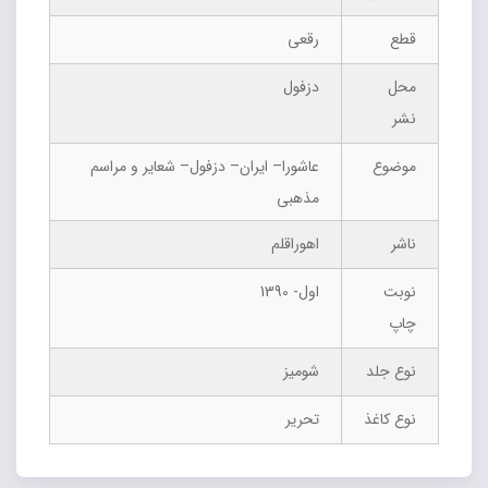
قطع
رقعی
محل
دزفول
نشر
موضوع
عاشورا– ایران– دزفول– شعایر و مراسم
مذهبی
ناشر
اهوراقلم
نوبت
اول- 1390
چاپ
نوع جلد
شومیز
نوع کاغذ
تحریر