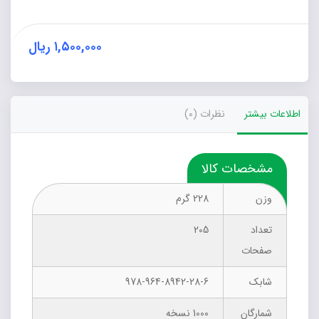
عاشورا
(از
آل‌بویه
۱,۵۰۰,۰۰۰
ریال
تا
کنون)
عدد
اطلاعات بیشتر
نظرات (0)
مشخصات کالا
وزن
228 گرم
تعداد
205
صفحات
شابک
978-964-8942-28-6
شمارگان
1000 نسخه