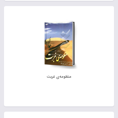
منظومه‌ی غربت