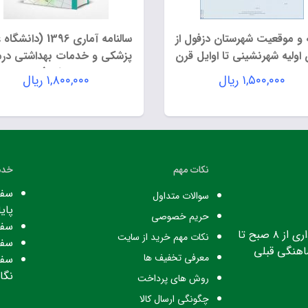
و موقعیت شهرستان دزفول از
سالنامه آماری 1396 (دان
 اولیه شهرنشینی تا اوایل قرن
پزشکی و خدمات بهداشتی درم
چهاردهم هجری شمسی
دزفول)
۱,۵۰۰,۰۰۰
ریال
۱,۸۰۰,۰۰۰
ریال
نکات مهم
خدم
سفا
سوالات متداول
پایا
حریم خصوصی
سفا
ساعت کاری: ساعت اداری از ۸ صبح تا
نکات مهم خرید از سایت
سفا
معرفی تخفیف ها
سفا
نگا
روش های پرداخت
چگونگی ارسال کالا