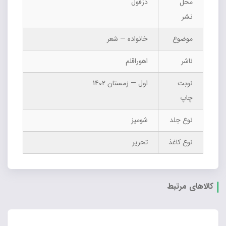
محل
دزفول
نشر
موضوع
خانواده — شعر
ناشر
اهوراقلم
نوبت
اول — زمستان 1402
چاپ
نوع جلد
شومیز
نوع کاغذ
تحریر
کالاهای مرتبط