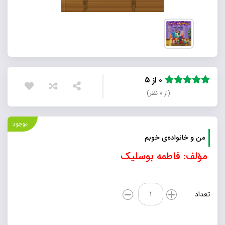
۰ از ۵
(از ۰ نظر)
موجود
من و خانواده‌ی خوبم
مؤلف: فاطمه بوسلیک
من
تعداد
و
خانواده‌ی
خوبم