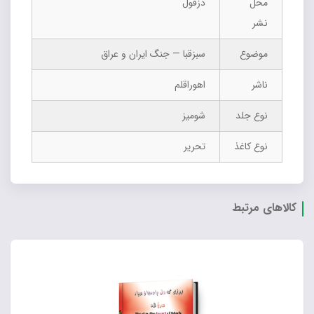
محل
دزفول
نشر
موضوع
سبزقبا — جنگ ایران و عراق
ناشر
اهوراقلم
نوع جلد
شومیز
نوع کاغذ
تحریر
کالاهای مرتبط