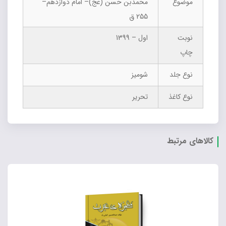
موضوع
محمدبن حسن (عج)– امام دوازدهم–
255 ق
نوبت
اول – 1399
چاپ
نوع جلد
شومیز
نوع کاغذ
تحریر
کالاهای مرتبط